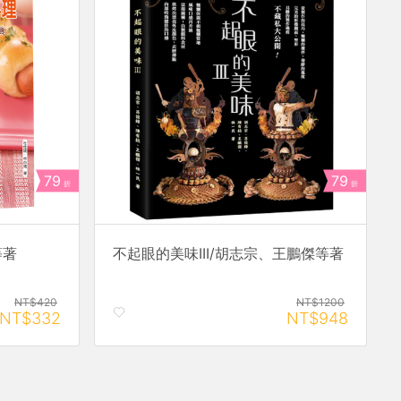
79
79
折
折
等著
不起眼的美味III/胡志宗、王鵬傑等著
NT$420
NT$1200
NT$332
NT$948