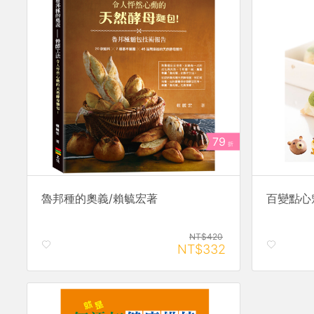
79
折
魯邦種的奧義/賴毓宏著
百變點心
NT$420
NT$332