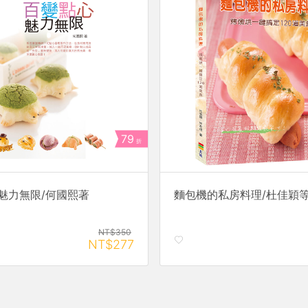
79
折
魅力無限/何國熙著
麵包機的私房料理/杜佳穎
NT$350
NT$277