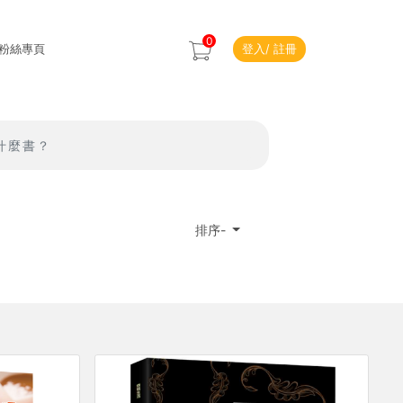
0
ok粉絲專頁
登入
/
註冊
排序-