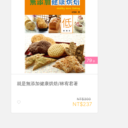
79
折
就是無添加健康烘焙/林宥君著
NT$300
NT$237