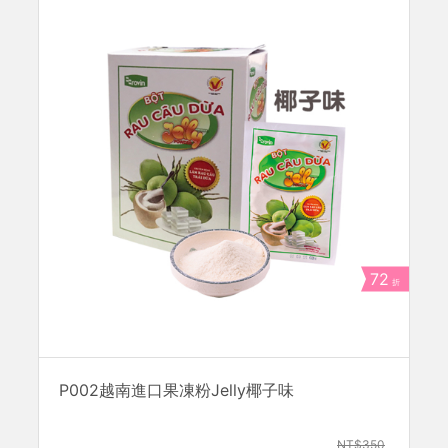
72
折
P002越南進口果凍粉Jelly椰子味
NT$350