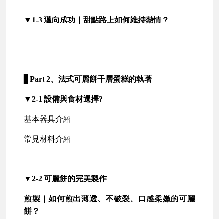
▼1-3 邁向成功｜甜點路上如何維持熱情？
▋Part 2、法式可麗餅千層蛋糕的執著
▼2-1 設備與食材選擇?
基本器具介紹
常見材料介紹
▼2-2 可麗餅的完美製作
煎製｜如何煎出薄透、不破裂、口感柔嫩的可麗
餅？