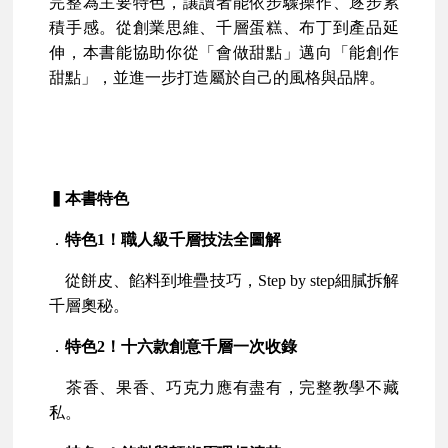
完整為主要特色，讓讀者能依步驟操作、逐步累
積手感。從創業思維、千層蛋糕、布丁到產品延
伸，本書能協助你從「會做甜點」邁向「能創作
甜點」，並進一步打造屬於自己的風格與品牌。
▍本書特色
．
特色1！職人級千層技法全圖解
從餅皮、餡料到堆疊技巧，Step by step細膩拆解
千層奧秘。
．
特色2！十六款創意千層一次收錄
茶香、果香、巧克力應有盡有，完整教學不藏
私。