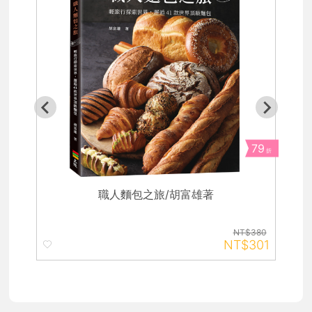
79
折
職人麵包之旅/胡富雄著
NT$380
NT$301