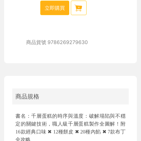
立即購買
商品貨號
9786269279630
商品規格
書名：千層蛋糕的時序與溫度：破解塌陷與不穩
定的關鍵技術，職人級千層蛋糕製作全圖解！附
16款經典口味
✖
12
種餅皮
✖
20
種內餡
✖
7
款布丁
全攻略