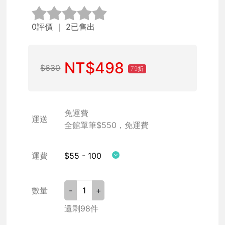
0評價
｜ 2已售出
NT$498
$630
79折
免運費
運送
全館單筆$550，免運費
運費
$55 - 100
數量
-
+
還剩98件