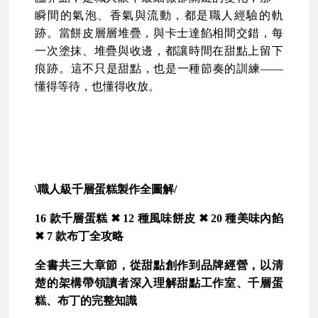
瞬間的氣泡、香氣與流動，都是職人經驗的軌
跡。當餅皮層層堆疊，與卡士達餡相間交錯，每
一次塗抹、堆疊與收邊，都讓時間在甜點上留下
痕跡。這不只是甜點，也是一種節奏的訓練——
懂得等待，也懂得收放。
\
職人級千層蛋糕製作全圖解/
16
款千層蛋糕
✖
12
種風味餅皮
✖
20
種美味內餡
✖
7
款布丁全攻略
全書共三大章節，從甜點創作到品牌經營，以清
楚的架構帶領讀者深入理解甜點工作室、千層蛋
糕、布丁的完整知識