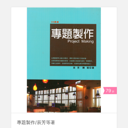
79
折
專題製作/辰芳等著