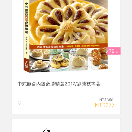
79
折
中式麵食丙級必勝精選2017/劉蘭枝等著
NT$350
NT$277