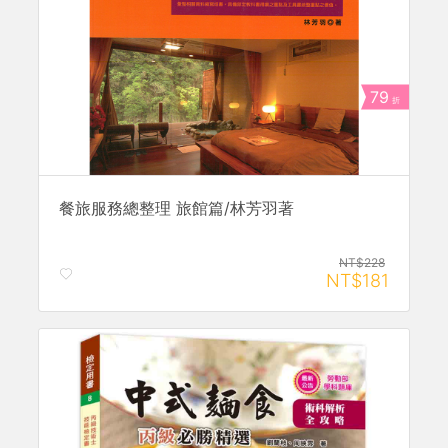
79
折
餐旅服務總整理 旅館篇/林芳羽著
NT$228
NT$181