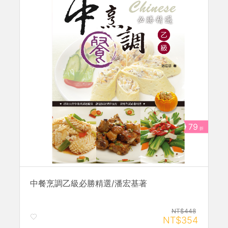
79
折
中餐烹調乙級必勝精選/潘宏基著
NT$448
NT$354