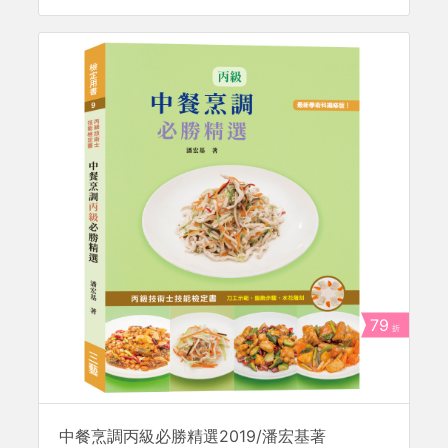
79
折
中餐烹調丙級必勝精選2019/潘宏基著