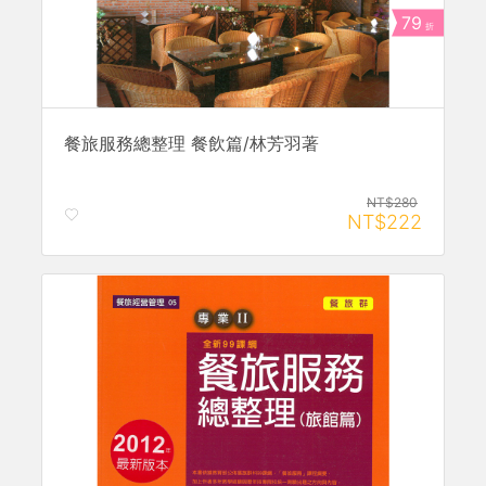
79
折
餐旅服務總整理 餐飲篇/林芳羽著
NT$280
NT$222