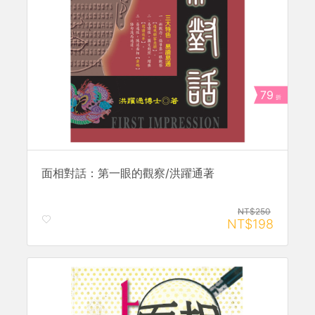
79
折
面相對話：第一眼的觀察/洪躍通著
NT$250
NT$198