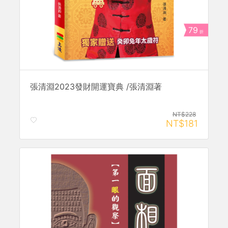
79
折
張清淵2023發財開運寶典 /張清淵著
NT$228
NT$181