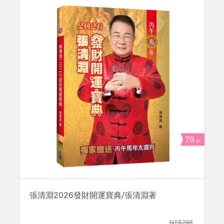
79
折
張清淵2026發財開運寶典/張清淵著
NT$288