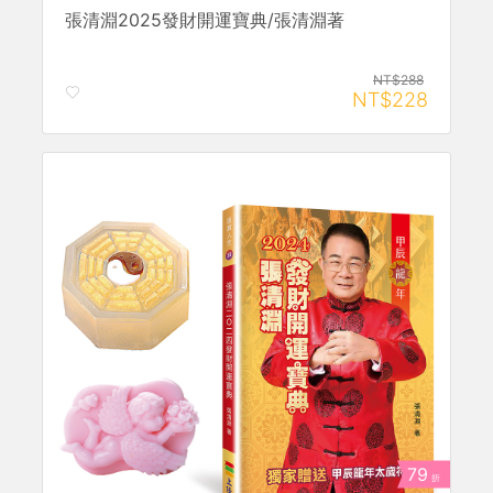
張清淵2025發財開運寶典/張清淵著
NT$288
NT$228
79
折