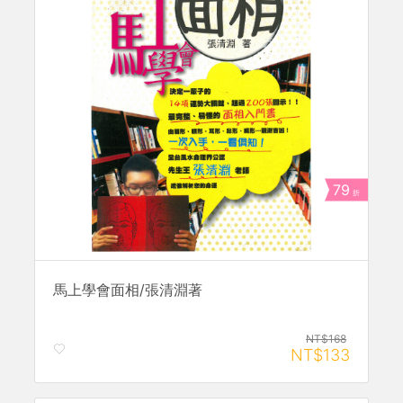
79
折
馬上學會面相/張清淵著
NT$168
NT$133