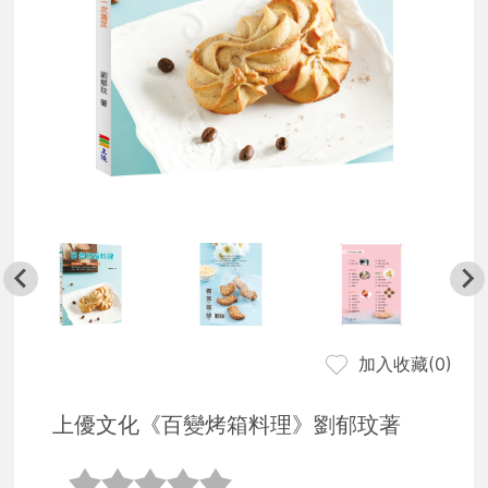
加入收藏(
0
)
上優文化《百變烤箱料理》劉郁玟著