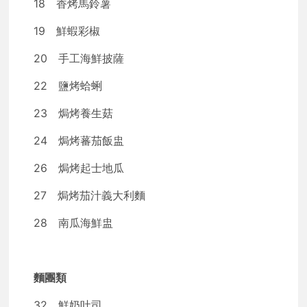
18 香烤馬鈴薯
19 鮮蝦彩椒
20 手工海鮮披薩
22 鹽烤蛤蜊
23 焗烤養生菇
24 焗烤蕃茄飯盅
26 焗烤起士地瓜
27 焗烤茄汁義大利麵
28 南瓜海鮮盅
麵團類
32 鮮奶吐司