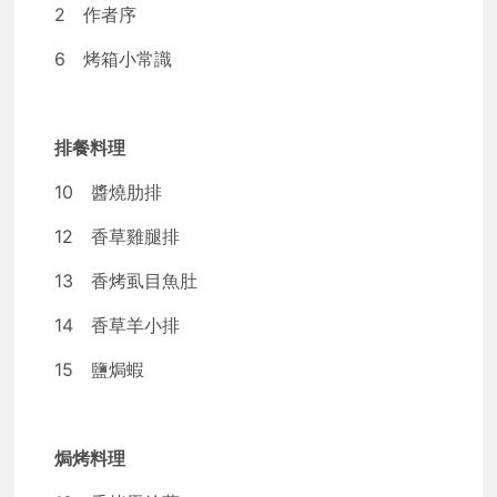
2 作者序
6 烤箱小常識
排餐料理
10 醬燒肋排
12 香草雞腿排
13 香烤虱目魚肚
14 香草羊小排
15 鹽焗蝦
焗烤料理