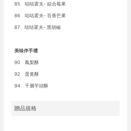
85 咕咕霍夫- 綜合莓果
86 咕咕霍夫- 百香芒果
87 咕咕霍夫- 黑胡椒
美味伴手禮
90 鳳梨酥
92 蛋黃酥
94 千層芋頭酥
贈品規格