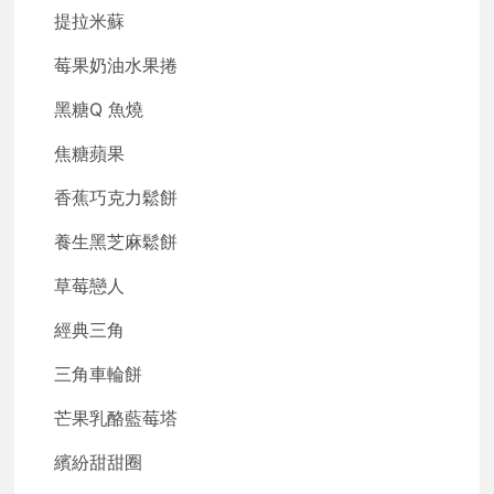
提拉米蘇
莓果奶油水果捲
黑糖Q 魚燒
焦糖蘋果
香蕉巧克力鬆餅
養生黑芝麻鬆餅
草莓戀人
經典三角
三角車輪餅
芒果乳酪藍莓塔
繽紛甜甜圈