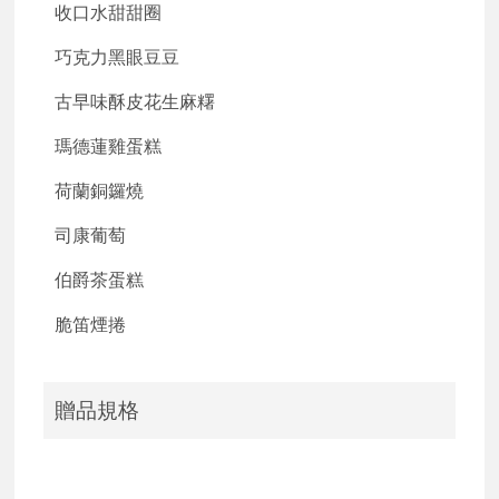
收口水甜甜圈
巧克力黑眼豆豆
古早味酥皮花生麻糬
瑪德蓮雞蛋糕
荷蘭銅鑼燒
司康葡萄
伯爵茶蛋糕
脆笛煙捲
贈品規格