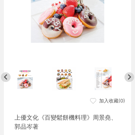
加入收藏(
0
)
上優文化《百變鬆餅機料理》周景堯、
郭品岑著