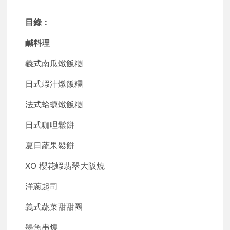
目錄：
鹹料理
義式南瓜燉飯糰
日式蝦汁燉飯糰
法式蛤蠣燉飯糰
日式咖哩鬆餅
夏日蔬果鬆餅
XO 櫻花蝦翡翠大阪燒
洋蔥起司
義式蔬菜甜甜圈
墨魚串燒