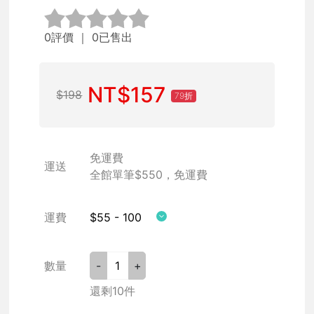
0評價
｜ 0已售出
NT$157
$198
79折
免運費
運送
全館單筆$550，免運費
運費
$55 - 100
數量
-
+
還剩10件