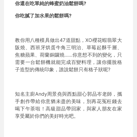
你還在吃單純的蜂蜜奶油鬆餅嗎?
你吃膩了加水果的鬆餅嗎?
教你用八種模具做出47道甜點，XO櫻花蝦翡翠大
阪燒、西班牙烘蛋牛角三明治、草莓起酥千層、
焦糖蘋果、荷蘭銅鑼燒……你意想不到的變化，只
需要一台鬆餅機就能完成百變料理，讓你擺脫格
子造型的傳統印象，誰說鬆餅只有格子狀呢?
知名主廚Andy周景堯與西點甜心郭品岑老師，攜
手創作帶給你意猶未盡的美味，別再花冤枉錢去
喝下午茶啦！高級甜品帶回家，與家人朋友在家
享受屬於你們的美好時光吧。