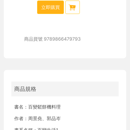
立即購買
商品貨號
9789866479793
商品規格
書名：百變鬆餅機料理
作者：周景堯、郭品岑
書系名稱：百變生活1