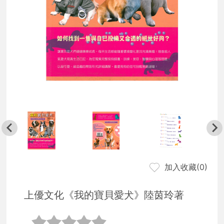
加入收藏(
0
)
上優文化《我的寶貝愛犬》陸茵玲著