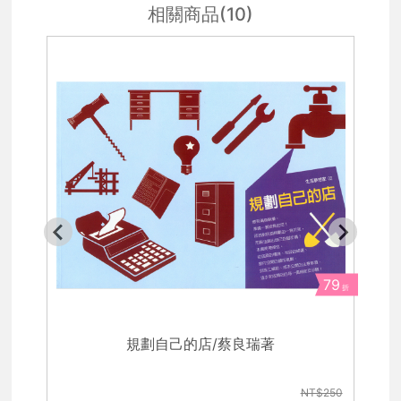
相關商品(10)
79
折
規劃自己的店/蔡良瑞著
覺
NT$250