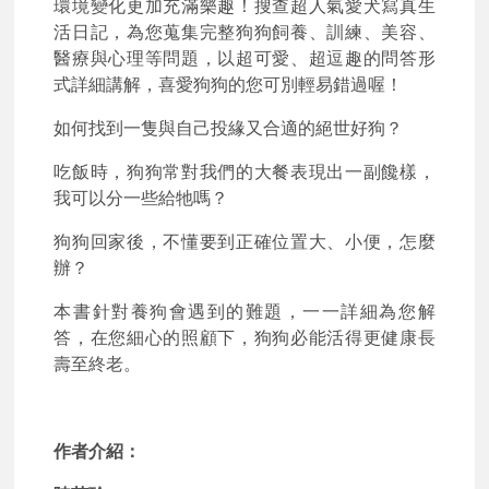
環境變化更加充滿樂趣！搜查超人氣愛犬寫真生
活日記，為您蒐集完整狗狗飼養、訓練、美容、
醫療與心理等問題，以超可愛、超逗趣的問答形
式詳細講解，喜愛狗狗的您可別輕易錯過喔！
如何找到一隻與自己投緣又合適的絕世好狗？
吃飯時，狗狗常對我們的大餐表現出一副饞樣，
我可以分一些給牠嗎？
狗狗回家後，不懂要到正確位置大、小便，怎麼
辦？
本書針對養狗會遇到的難題，一一詳細為您解
答，在您細心的照顧下，狗狗必能活得更健康長
壽至終老。
作者介紹：