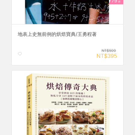
79
折
地表上史無前例的烘焙寶典/王勇程著
NT$500
NT$395