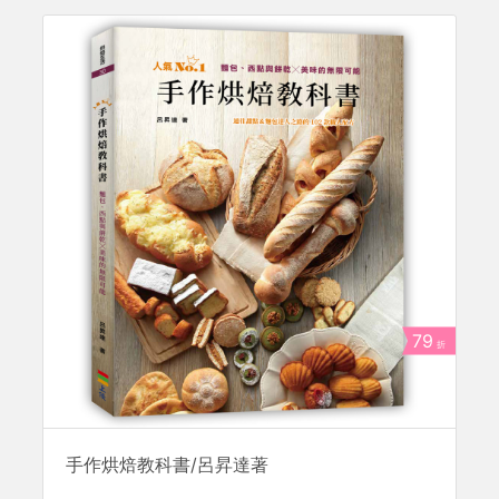
79
折
手作烘焙教科書/呂昇達著