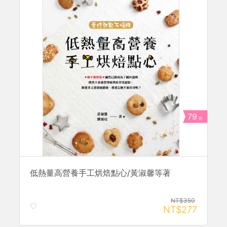
79
折
低熱量高營養手工烘焙點心/黃淑馨等著
NT$350
NT$277