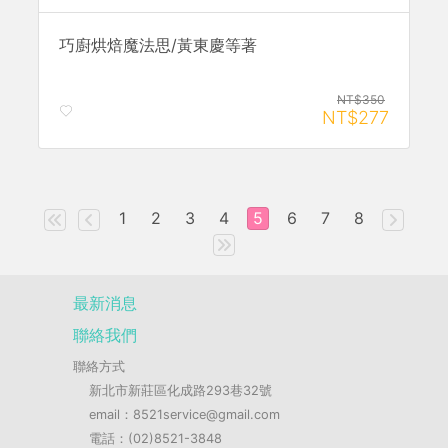
巧廚烘焙魔法思/黃東慶等著
NT$350
NT$277
1
2
3
4
5
6
7
8
最新消息
聯絡我們
聯絡方式
新北市新莊區化成路293巷32號
email：8521service@gmail.com
電話：(02)8521-3848