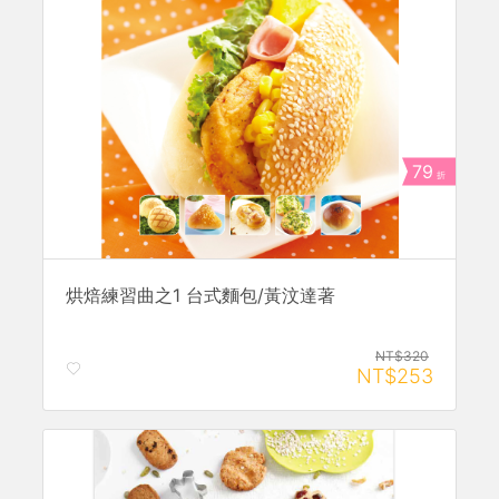
79
折
烘焙練習曲之1 台式麵包/黃汶達著
NT$320
NT$253