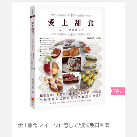
79
折
愛上甜食 スイーツに恋して/渡辺明日香著