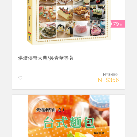
79
折
烘焙傳奇大典/吳青華等著
NT$450
NT$356