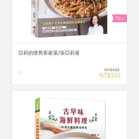
79
折
亞莉的懷舊客家菜/張亞莉著
NT$420
NT$332