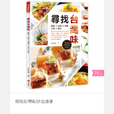
79
折
尋找台灣味/許志滄著