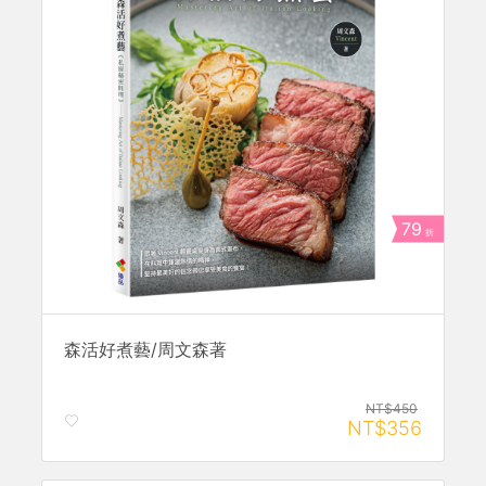
79
折
森活好煮藝/周文森著
NT$450
NT$356