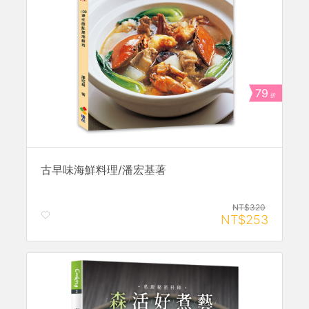
79
折
古早味海鮮料理/潘宏基著
NT$320
NT$253