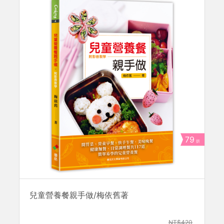
79
折
兒童營養餐親手做/梅依舊著
NT$420