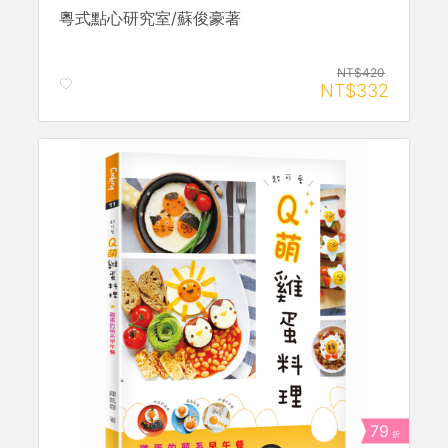
粵式點心研究室/蘇俊豪著
NT$420
NT$332
79
折