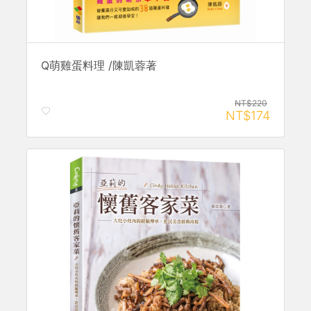
Q萌雞蛋料理 /陳凱蓉著
NT$220
NT$174